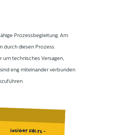
sfähige Prozessbegleitung. Am
n durch diesen Prozess.
nur um technisches Versagen,
sind eng miteinander verbunden
nzuführen.
INSIGHT FACTS -
OVERVIEW -> KLARE
KOMMUNIKATION SORGT
FÜR EINEN RUHIGEN