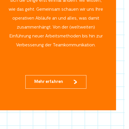
sich die Dinge erst einmal ändern. Wir wissen,
wie das geht. Gemeinsam schauen wir uns Ihre
operativen Abläufe an und alles, was damit
zusammenhängt. Von der (weltweiten)
Einführung neuer Arbeitsmethoden bis hin zur
Verbesserung der Teamkommunikation.
Mehr erfahren